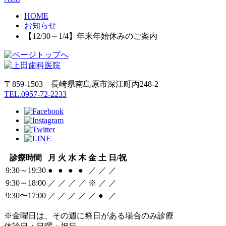
HOME
お知らせ
【12/30～1/4】年末年始休みのご案内
〒859-1503 長崎県南島原市深江町丙248-2
TEL.0957-72-2233
診療時間
月
火
水
木
金
土
日/祝
9:30～19:30
●
●
●
●
／
／
／
9:30～18:00
／
／
／
／
※
／
／
9:30〜17:00
／
／
／
／
／
●
／
※金曜日は、その週に祭日がある場合のみ診療