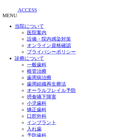
ACCESS
MENU
当院について
医院案内
設備・院内感染対策
オンライン資格確認
プライバシーポリシー
診療について
一般歯科
根管治療
歯周病治療
歯周組織再生療法
オーラルフレイル予防
摂食嚥下障害
小児歯科
矯正歯科
口腔外科
インプラント
入れ歯
予防歯科