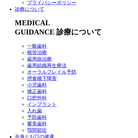
プライバシーポリシー
診療について
MEDICAL
GUIDANCE
診療について
一般歯科
根管治療
歯周病治療
歯周組織再生療法
オーラルフレイル予防
摂食嚥下障害
小児歯科
矯正歯科
口腔外科
インプラント
入れ歯
予防歯科
審美歯科
顎関節症
全身とお口の健康